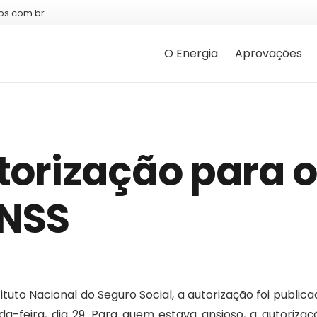
os.com.br
O Energia
Aprovações
torização para o
INSS
tuto Nacional do Seguro Social, a autorização foi public
a-feira, dia 29. Para quem estava ansioso, a autorizaçã