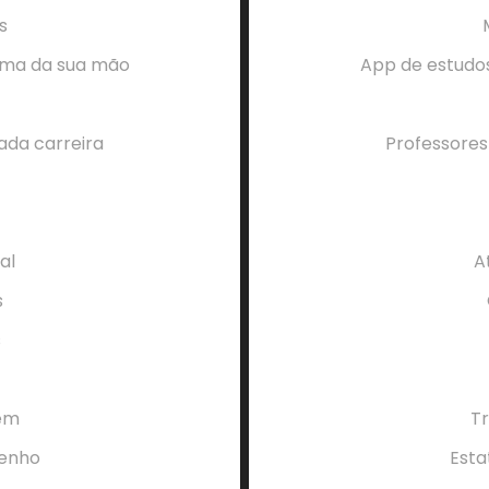
s
alma da sua mão
App de estudos
ada carreira
Professores
al
A
s
s
gem
Tr
penho
Esta