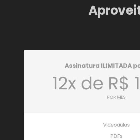
Aproveit
Assinatura ILIMITADA po
12x de R$ 
POR MÊS
Videoaulas
PDFs