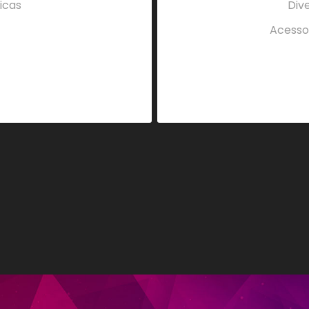
icas
Div
Acesso