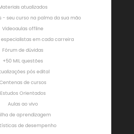
Materiais atualizados
 - seu curso na palma da sua mão
Videoaulas offline
 especialistas em cada carreira
Fórum de dúvidas
+50 MIL questões
tualizações pós edital
Centenas de cursos
Estudos Orientados
Aulas ao vivo
ilha de aprendizagem
tísticas de desempenho