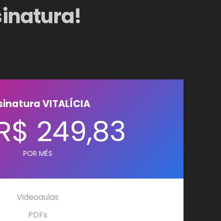
sinatura!
sinatura VITALÍCIA
 R$ 249,83
POR MÊS
Videoaulas
PDFs