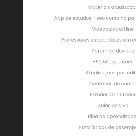
Materiais atualizado
App de estudos - seu curso na p
Videoaulas offline
Professores especialistas em c
Fórum de dúvidas
+50 MIL questões
Atualizações pós edit
Centenas de curso
Estudos Orientado
Aulas ao vivo
Trilha de aprendiza
Estatísticas de desem