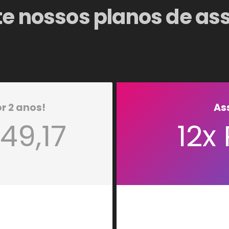
e nossos planos de as
r 2 anos!
As
149,17
12x