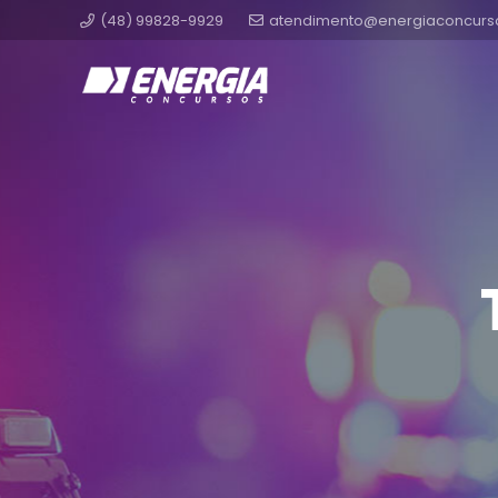
(48) 99828-9929
atendimento@energiaconcurs
Tribu