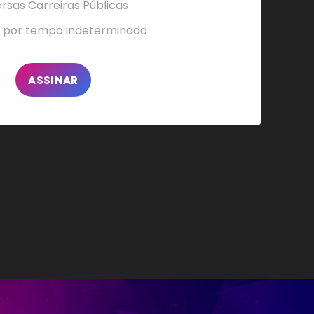
ersas Carreiras Públicas
 por tempo indeterminado
ASSINAR