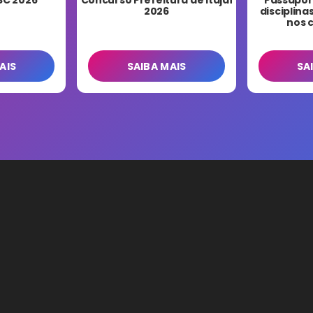
2026
disciplin
nos 
AIS
SAIBA MAIS
SA