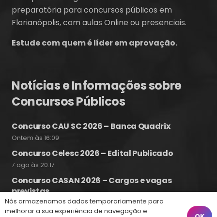
preparatória para concursos públicos em
Florianópolis, com aulas Online ou presenciais.
Estude com quem é líder em aprovação.
Notícias e Informações sobre
Concursos Públicos
Concurso CAU SC 2026 – Banca Quadrix
Ontem às 16:09
Concurso Celesc 2026 – Edital Publicado
7 ago às 20:17
Concurso CASAN 2026 – Cargos e vagas
previstas
Nós armazenamos dados temporariamente para
7 ago às 19:25
melhorar a sua experiência de navegação e
OK