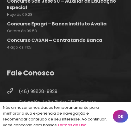
Concurso São José SC – Auxiliar de Educação
Especial
Hoje às 09:28
Concurso Epagri – Banca Instituto Avalia
Ontem às 09:58
Concurso CASAN – Contratando Banca
4 ago às 14:51
Fale Conosco
(48) 99828-9929
Calçadão João Pinto, 212 – Centro
Nós armazenamos dados temporariamente para
Florianópolis – SC, 88010-420
melhorar a sua experiência de navegação e
OK
recomendar conteúdo de seu interesse. Ao continuar,
atendimento@energiaconcursos.com.br
você concorda com nossos
Termos de Uso
.