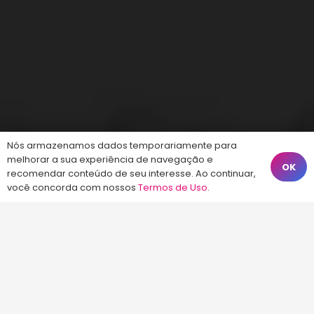
Nós armazenamos dados temporariamente para
melhorar a sua experiência de navegação e
OK
recomendar conteúdo de seu interesse. Ao continuar,
você concorda com nossos
Termos de Uso
.
A empresa Energia Concursos é uma escola
preparatória para concursos públicos em
Florianópolis, com aulas Online ou presenciais.