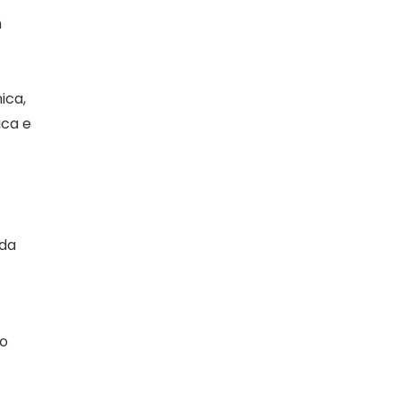
m
ica,
ica e
 da
do