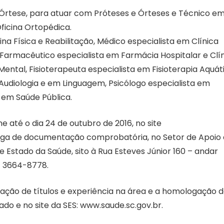
Órtese, para atuar com Próteses e Órteses e Técnico e
ficina Ortopédica.
a Física e Reabilitação, Médico especialista em Clínica
 Farmacêutico especialista em Farmácia Hospitalar e Clín
ntal, Fisioterapeuta especialista em Fisioterapia Aquát
Audiologia e em Linguagem, Psicólogo especialista em
a em Saúde Pública.
e até o dia 24 de outubro de 2016, no site
rega de documentação comprobatória, no Setor de Apoio
e Estado da Saúde, sito à Rua Esteves Júnior 160 – andar
8) 3664-8778.
liação de títulos e experiência na área e a homologação 
tado e no site da SES: www.saude.sc.gov.br.