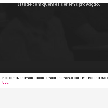
Estude com quem é líder em aprovação.
©2013-2024
Energia Concursos
. Todos os dire
Nós armazenamos dados temporariamente para melhorar a sua ex
Uso
.