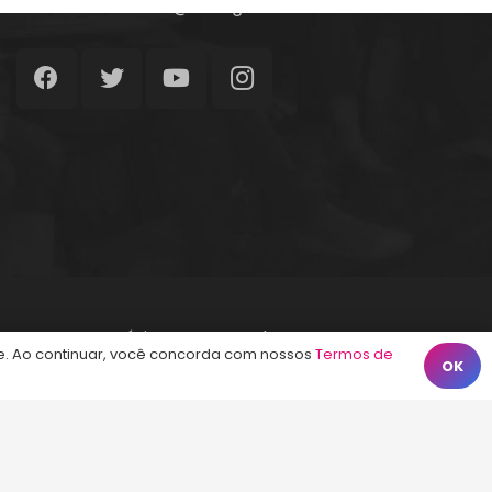
atendimento@energiaconcursos.com.br
Início
Termos de Uso
Contato
. Ao continuar, você concorda com nossos
Termos de
OK