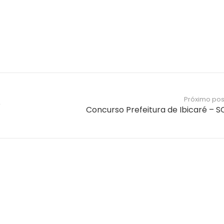
Próximo pos
o
Concurso Prefeitura de Ibicaré – S
Notícias e Informações sobre
Concursos Públicos
Concurso São José SC – Auxiliar de
Educação Especial
2 horas atrás