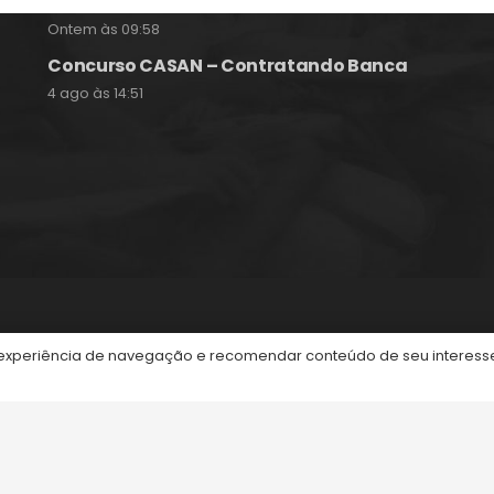
Concurso Epagri – Banca Instituto Avalia
Ontem às 09:58
Concurso CASAN – Contratando Banca
4 ago às 14:51
itos reservados.
periência de navegação e recomendar conteúdo de seu interesse