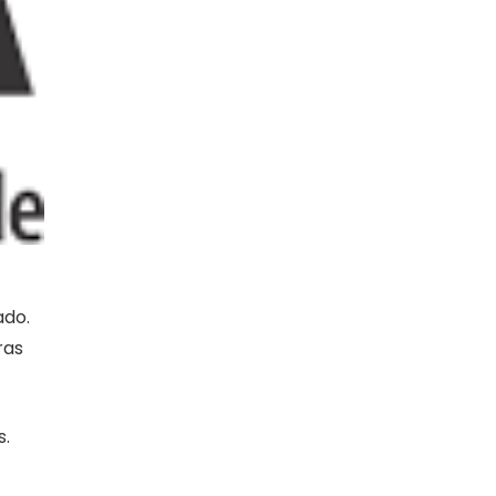
ado.
ras
s.