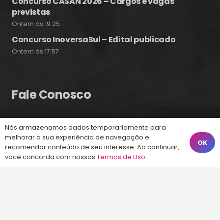
Concurso CASAN 2026 – Cargos e vagas
previstas
Ontem às 19:25
Concurso InoversaSul – Edital publicado
Ontem às 17:57
Fale Conosco
(48) 99828-9929
Nós armazenamos dados temporariamente para
melhorar a sua experiência de navegação e
Calçadão João Pinto, 212 – Centro
OK
recomendar conteúdo de seu interesse. Ao continuar,
Florianópolis – SC, 88010-420
você concorda com nossos
Termos de Uso
.
atendimento@energiaconcursos.com.br