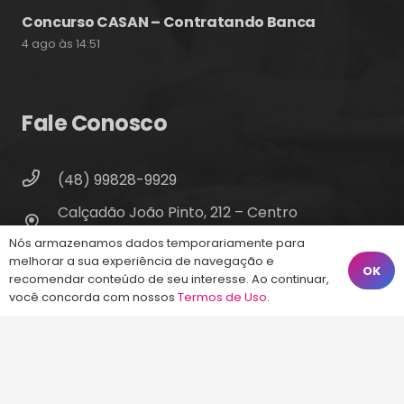
Concurso CASAN – Contratando Banca
4 ago às 14:51
Fale Conosco
(48) 99828-9929
Calçadão João Pinto, 212 – Centro
Florianópolis – SC, 88010-420
Nós armazenamos dados temporariamente para
melhorar a sua experiência de navegação e
atendimento@energiaconcursos.com.br
OK
recomendar conteúdo de seu interesse. Ao continuar,
você concorda com nossos
Termos de Uso
.