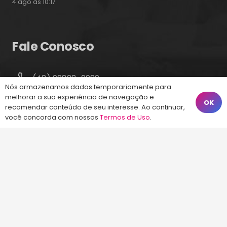
4 ago às 10:17
Fale Conosco
(48) 99828-9929
Nós armazenamos dados temporariamente para
Calçadão João Pinto, 212 – Centro
melhorar a sua experiência de navegação e
OK
recomendar conteúdo de seu interesse. Ao continuar,
Florianópolis – SC, 88010-420
você concorda com nossos
Termos de Uso
.
atendimento@energiaconcursos.com.br