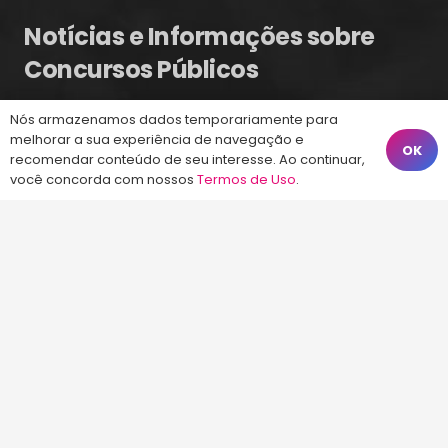
Notícias e Informações sobre
Concursos Públicos
Concurso Epagri – Banca Instituto Avalia
Nós armazenamos dados temporariamente para
melhorar a sua experiência de navegação e
Ontem às 09:58
OK
recomendar conteúdo de seu interesse. Ao continuar,
Concurso CASAN – Contratando Banca
você concorda com nossos
Termos de Uso
.
4 ago às 14:51
Concurso Guarda Municipal de Balneário
Camboriú 2026
4 ago às 10:17
Fale Conosco
(48) 99828-9929