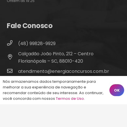
Ontem às 19:25
Fale Conosco
(48) 99828-9929
Calçadão João Pinto, 212 – Centro
Florianópolis – SC, 88010-420
atendimento@energiaconcursos.com.br
Nós armazenamos dados temporariamente para
melhorar a sua experiência de navegação e
OK
recomendar conteúdo de seu interesse. Ao continuar,
você concorda com nossos
Termos de Uso
.