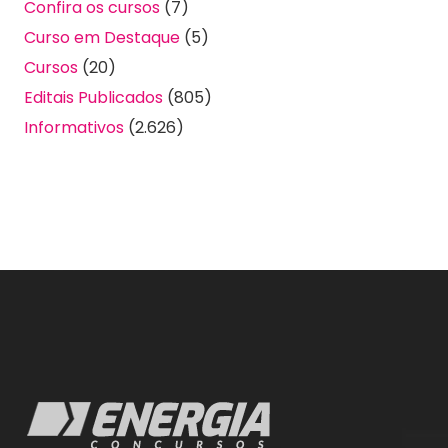
Confira os cursos
(7)
Curso em Destaque
(5)
Cursos
(20)
Editais Publicados
(805)
Informativos
(2.626)