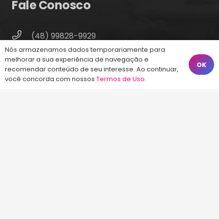
Fale Conosco
(48) 99828-9929
Nós armazenamos dados temporariamente para
Calçadão João Pinto, 212 – Centro
melhorar a sua experiência de navegação e
OK
Florianópolis – SC, 88010-420
recomendar conteúdo de seu interesse. Ao continuar,
você concorda com nossos
Termos de Uso
.
atendimento@energiaconcursos.com.br