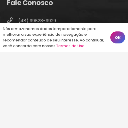
Fale Conosco
(48) 99828-9929
Nós armazenamos dados temporariamente para
Calçadão João Pinto, 212 – Centro
melhorar a sua experiência de navegação e
OK
Florianópolis – SC, 88010-420
recomendar conteúdo de seu interesse. Ao continuar,
você concorda com nossos
Termos de Uso
.
atendimento@energiaconcursos.com.br