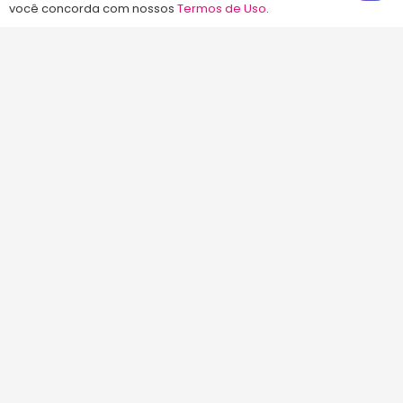
você concorda com nossos
Termos de Uso
.
©2013-2024
Energia Concursos
. Todos os
direitos reservados.
Início
Termos de Uso
Contato