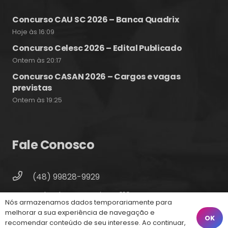
Concurso CAU SC 2026 – Banca Quadrix
Hoje às 16:09
Concurso Celesc 2026 – Edital Publicado
Ontem às 20:17
Concurso CASAN 2026 – Cargos e vagas
previstas
Ontem às 19:25
Fale Conosco
(48) 99828-9929
Calçadão João Pinto, 212 – Centro
Nós armazenamos dados temporariamente para
Florianópolis – SC, 88010-420
melhorar a sua experiência de navegação e
OK
recomendar conteúdo de seu interesse. Ao continuar,
atendimento@energiaconcursos.com.br