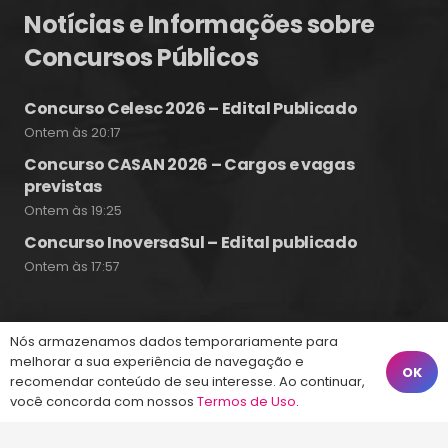
Notícias e Informações sobre
Concursos Públicos
Concurso Celesc 2026 – Edital Publicado
Ontem às 20:17
Concurso CASAN 2026 – Cargos e vagas
previstas
Ontem às 19:25
Concurso InoversaSul – Edital publicado
Ontem às 17:57
Nós armazenamos dados temporariamente para
Fale Conosco
melhorar a sua experiência de navegação e
OK
recomendar conteúdo de seu interesse. Ao continuar,
você concorda com nossos
Termos de Uso
.
(48) 99828-9929