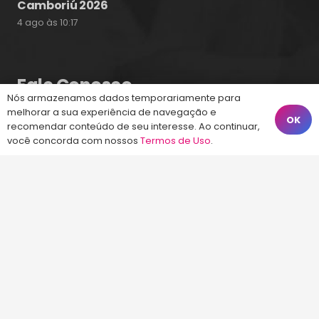
Camboriú 2026
4 ago às 10:17
Fale Conosco
Nós armazenamos dados temporariamente para
melhorar a sua experiência de navegação e
OK
recomendar conteúdo de seu interesse. Ao continuar,
(48) 99828-9929
você concorda com nossos
Termos de Uso
.
Calçadão João Pinto, 212 – Centro
Florianópolis – SC, 88010-420
atendimento@energiaconcursos.com.br