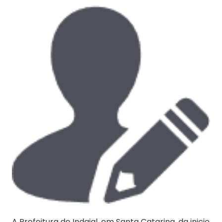
A Prefeitura de Indaial, em Santa Catarina, da inicio