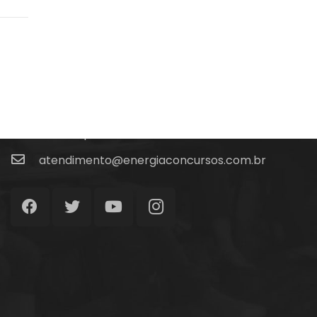
Fale Conosco
(48) 99828-9929
Calçadão João Pinto, 212 – Centro
Florianópolis – SC, 88010-420
atendimento@energiaconcursos.com.br