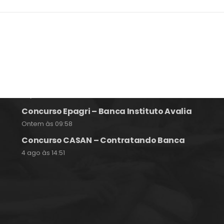
Notícias e Informações sobre
Concursos Públicos
Concurso São José SC – Auxiliar de
Educação Especial
Hoje às 09:28
Concurso Epagri – Banca Instituto Avalia
Ontem às 09:58
Concurso CASAN – Contratando Banca
4 ago às 14:51