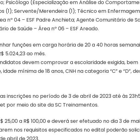
ogo; Psicólogo (Especialização em Análise do Comportam
ços (1); Servente/Merendeira (1); Técnico em Enfermagem 
ea nº 04 – ESF Padre Anchieta; Agente Comunitário de S
rio de Saúde – Área nº 06 – ESF Areado.
enhar funções em carga horária de 20 a 40 horas semanai
R$ 5.024,23 ao mês.
andidatos devem comprovar a escolaridade exigida, bem
 idade mínima de 18 anos, CNH na categoria “C” e “D”, de
as inscrições no período de 3 de abril de 2023 até às 23h
net por meio do site da SC Treinamentos.
R$ 25,00 a R$ 100,00 e deverá ser efetuado no dia 3 de ma
rem nos requisitos especificados no edital poderão solic
e abril de 2023.