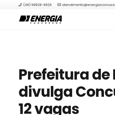
(48) 99828-9929
atendimento@energiaconcurs
Prefeitura de
divulga Conc
12 vagas