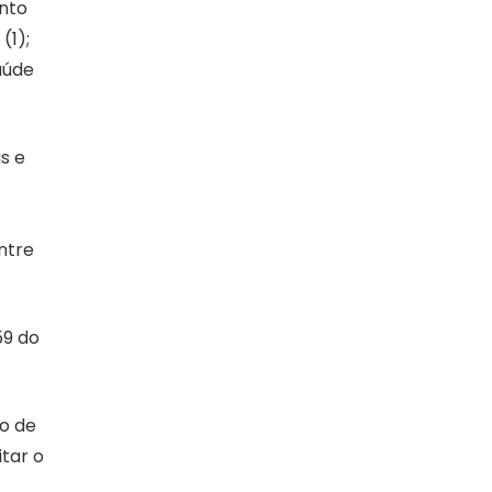
ento
(1);
aúde
s e
ntre
59 do
io de
itar o