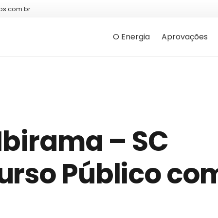
os.com.br
O Energia
Aprovações
 Ibirama – SC
urso Público co