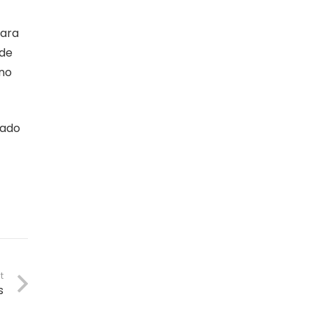
para
 de
 no
tado
t
s