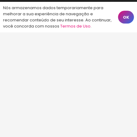
Nós armazenamos dados temporariamente para
melhorar a sua experiência de navegação e
(48) 99828-9929
OK
recomendar conteúdo de seu interesse. Ao continuar,
você concorda com nossos
Termos de Uso
.
Calçadão João Pinto, 212 – Centro
Florianópolis – SC, 88010-420
atendimento@energiaconcursos.com.br