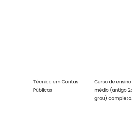
Técnico em Contas
Curso de ensino
Públicas
médio (antigo 2
grau) completo
A empresa Energia Concursos é uma escola
preparatória para concursos públicos em