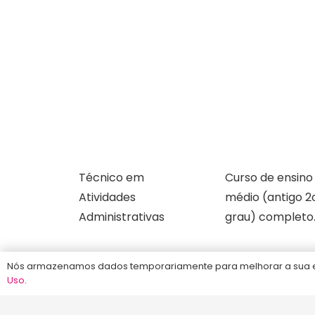
Florianópolis, com aulas Online ou presenciais.
Estude com quem é líder em aprovação.
Técnico em
Curso de ensino
Atividades
médio (antigo 2
Administrativas
grau) completo
©2013-2024
Energia Concursos
. Todos os dire
Nós armazenamos dados temporariamente para melhorar a sua ex
Uso
.