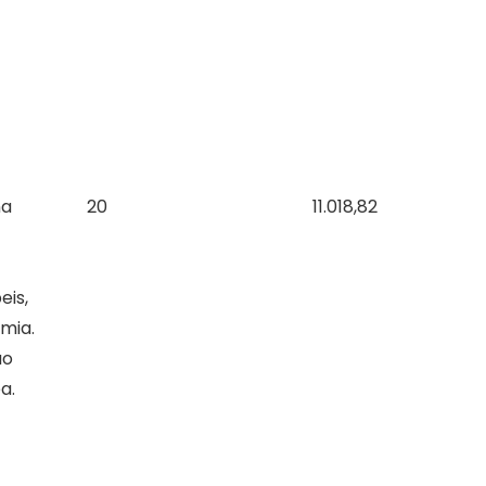
na
20
11.018,82
eis,
mia.
ão
a.