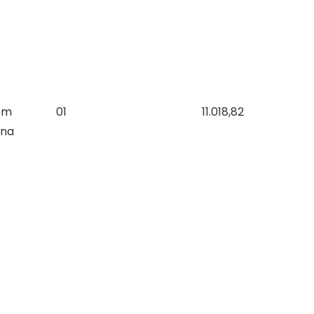
em
01
11.018,82
 na