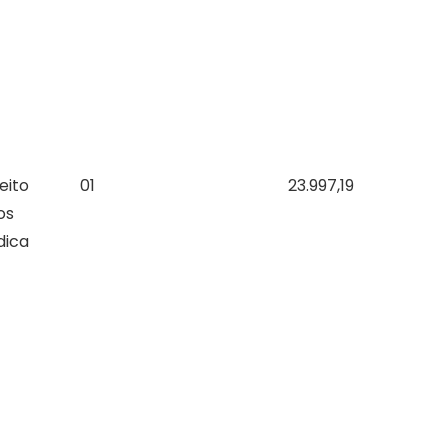
eito
01
23.997,19
os
dica