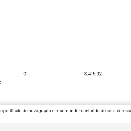
10 mins atrás
Concurso CASAN – Contratando Banca
4 ago às 14:51
Concurso Guarda Municipal de Balneário
Camboriú 2026
4 ago às 10:17
01
8.415,92
o
.
itos reservados.
periência de navegação e recomendar conteúdo de seu interesse