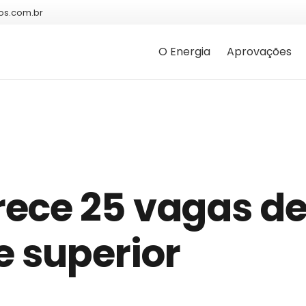
os.com.br
O Energia
Aprovações
ece 25 vagas d
e superior