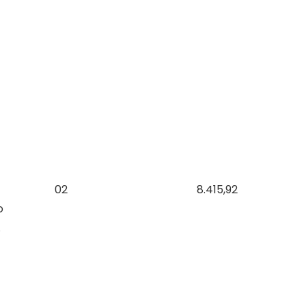
02
8.415,92
o
.
Notícias e Informações sobre
Concursos Públicos
Concurso Epagri – Banca Instituto Avalia