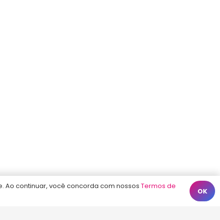
Florianópolis – SC, 88010-420
atendimento@energiaconcursos.com.br
Início
Termos de Uso
Contato
. Ao continuar, você concorda com nossos
Termos de
OK