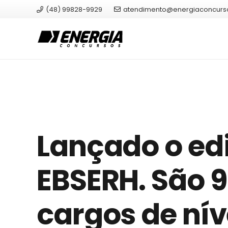
(48) 99828-9929
atendimento@energiaconcurs
Lançado o edi
EBSERH. São 
cargos de nív