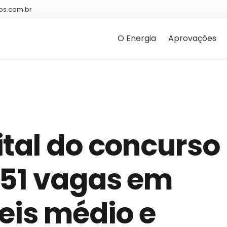
os.com.br
O Energia
Aprovações
tal do concurso
951 vagas em
eis médio e