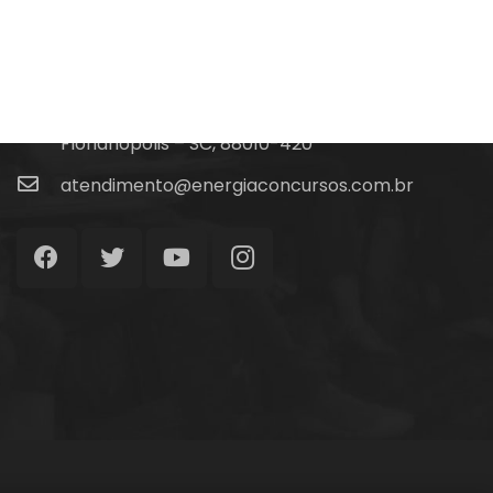
Fale Conosco
(48) 99828-9929
Calçadão João Pinto, 212 – Centro
Florianópolis – SC, 88010-420
atendimento@energiaconcursos.com.br