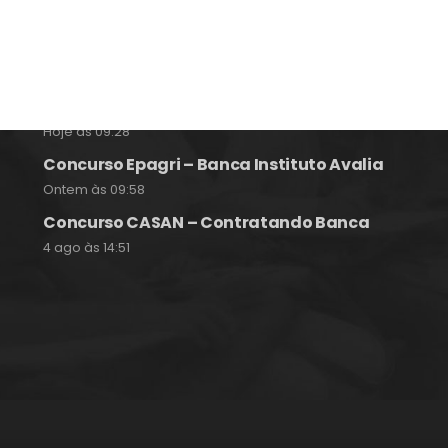
Notícias e Informações sobre
Concursos Públicos
Concurso São José SC – Auxiliar de
Educação Especial
Hoje às 09:28
Concurso Epagri – Banca Instituto Avalia
Ontem às 09:58
Concurso CASAN – Contratando Banca
4 ago às 14:51