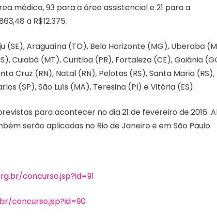
a médica, 93 para a área assistencial e 21 para a
863,48 a R$12.375.
u (SE), Araguaína (TO), Belo Horizonte (MG), Uberaba (M
, Cuiabá (MT), Curitiba (PR), Fortaleza (CE), Goiânia (G
ta Cruz (RN), Natal (RN), Pelotas (RS), Santa Maria (RS),
rlos (SP), São Luís (MA), Teresina (PI) e Vitória (ES).
revistas para acontecer no dia 21 de fevereiro de 2016. 
mbém serão aplicadas no Rio de Janeiro e em São Paulo.
rg.br/concurso.jsp?id=91
.br/concurso.jsp?id=90