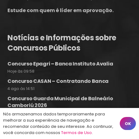
Estude com quem é líder em aprovação.
Notícias e Informações sobre
Concursos Públicos
Concurso Epagri – Banca Instituto Avalia
Hoje às 09:58
Concurso CASAN – Contratando Banca
4 ago às 14:51
Concurso Guarda Municipal de Balneário
Camboriú 2026
4 ago às 10:17
Nós armazenamos dados temporariamente para
melhorar a sua experiência de navegação e
OK
recomendar conteúdo de seu interesse. Ao continuar,
você concorda com nossos
Termos de Uso
.