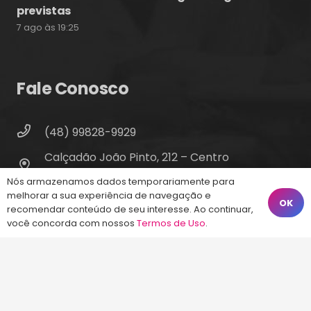
previstas
7 ago às 19:25
Fale Conosco
(48) 99828-9929
Calçadão João Pinto, 212 – Centro
Florianópolis – SC, 88010-420
Nós armazenamos dados temporariamente para
melhorar a sua experiência de navegação e
atendimento@energiaconcursos.com.br
OK
recomendar conteúdo de seu interesse. Ao continuar,
você concorda com nossos
Termos de Uso
.