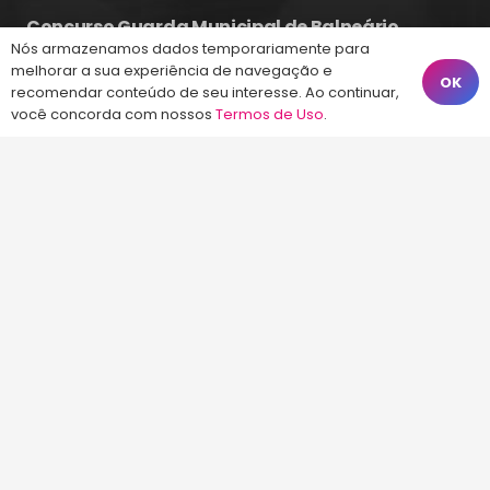
Concurso Guarda Municipal de Balneário
Camboriú 2026
Nós armazenamos dados temporariamente para
melhorar a sua experiência de navegação e
Ontem às 10:17
OK
recomendar conteúdo de seu interesse. Ao continuar,
Concursos SC – Editais abertos
você concorda com nossos
Termos de Uso
.
26 jul às 16:58
Fale Conosco
(48) 99828-9929
Calçadão João Pinto, 212 – Centro
Florianópolis – SC, 88010-420
atendimento@energiaconcursos.com.br