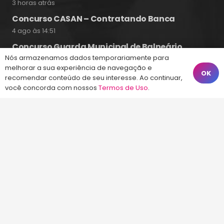
3 horas atrás
Concurso CASAN – Contratando Banca
4 ago às 14:51
Concurso Guarda Municipal de Balneário
Camboriú 2026
Nós armazenamos dados temporariamente para
melhorar a sua experiência de navegação e
4 ago às 10:17
OK
recomendar conteúdo de seu interesse. Ao continuar,
você concorda com nossos
Termos de Uso
.
Fale Conosco
(48) 99828-9929
Calçadão João Pinto, 212 – Centro
Florianópolis – SC, 88010-420
atendimento@energiaconcursos.com.br