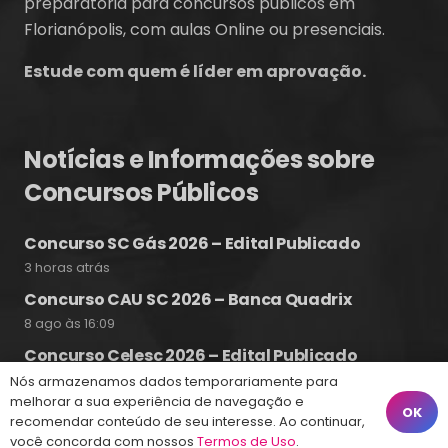
preparatória para concursos públicos em
Florianópolis, com aulas Online ou presenciais.
Estude com quem é líder em aprovação.
Notícias e Informações sobre
Concursos Públicos
Concurso SC Gás 2026 – Edital Publicado
3 horas atrás
Concurso CAU SC 2026 – Banca Quadrix
8 ago às 16:09
Concurso Celesc 2026 – Edital Publicado
7 ago às 20:17
Nós armazenamos dados temporariamente para
melhorar a sua experiência de navegação e
OK
recomendar conteúdo de seu interesse. Ao continuar,
você concorda com nossos
Termos de Uso
.