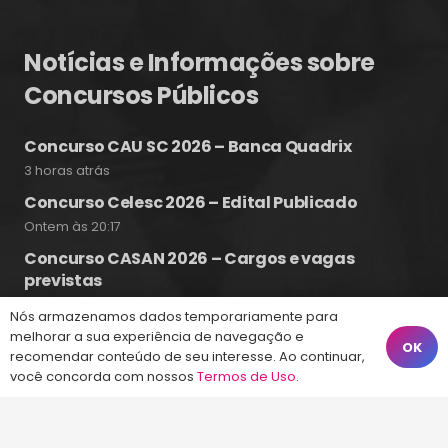
Notícias e Informações sobre
Concursos Públicos
Concurso CAU SC 2026 – Banca Quadrix
3 horas atrás
Concurso Celesc 2026 – Edital Publicado
Ontem às 20:17
Concurso CASAN 2026 – Cargos e vagas
previstas
Ontem às 19:25
Nós armazenamos dados temporariamente para
melhorar a sua experiência de navegação e
OK
recomendar conteúdo de seu interesse. Ao continuar,
você concorda com nossos
Termos de Uso
.
Fale Conosco