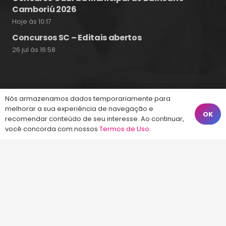
Camboriú 2026
Hoje às 10:17
Concursos SC – Editais abertos
26 jul às 16:58
Fale Conosco
Nós armazenamos dados temporariamente para
melhorar a sua experiência de navegação e
OK
recomendar conteúdo de seu interesse. Ao continuar,
(48) 99828-9929
você concorda com nossos
Termos de Uso
.
Calçadão João Pinto, 212 – Centro
Florianópolis – SC, 88010-420
atendimento@energiaconcursos.com.br