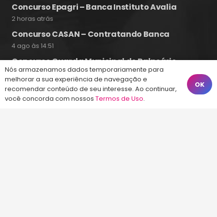
Concurso Epagri – Banca Instituto Avalia
2 horas atrás
Concurso CASAN – Contratando Banca
4 ago às 14:51
Concurso Guarda Municipal de Balneário
Nós armazenamos dados temporariamente para
Camboriú 2026
melhorar a sua experiência de navegação e
4 ago às 10:17
OK
recomendar conteúdo de seu interesse. Ao continuar,
você concorda com nossos
Termos de Uso
.
Fale Conosco
(48) 99828-9929
Calçadão João Pinto, 212 – Centro
Florianópolis – SC, 88010-420
atendimento@energiaconcursos.com.br