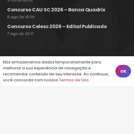
3 horas atrás
Concurso CAU SC 2026 – Banca Quadrix
8 ago às 16:09
Concurso Celesc 2026 – Edital Publicado
7 ago às 20:17
Fale Conosco
Nós armazenamos dados temporariamente para
melhorar a sua experiência de navegação e
OK
recomendar conteúdo de seu interesse. Ao continuar,
(48) 99828-9929
você concorda com nossos
Termos de Uso
.
Calçadão João Pinto, 212 – Centro
Florianópolis – SC, 88010-420
atendimento@energiaconcursos.com.br