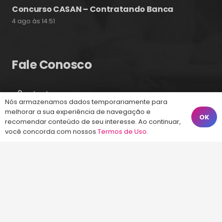
Concurso CASAN – Contratando Banca
4 ago às 14:51
Fale Conosco
(48) 99828-9929
Nós armazenamos dados temporariamente para
melhorar a sua experiência de navegação e
Calçadão João Pinto, 212 – Centro
OK
recomendar conteúdo de seu interesse. Ao continuar,
Florianópolis – SC, 88010-420
você concorda com nossos
Termos de Uso
.
atendimento@energiaconcursos.com.br