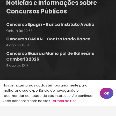
Notícias e Informações sobre
Concursos Públicos
Concurso Epagri – Banca Instituto Avalia
Ontem às 09:58
Concurso CASAN – Contratando Banca
4 ago às 14:51
Concurso Guarda Municipal de Balneário
Camboriú 2026
4 ago às 10:17
Nós armazenamos dados temporariamente para
Fale Conosco
melhorar a sua experiência de navegação e
OK
recomendar conteúdo de seu interesse. Ao continuar,
você concorda com nossos
Termos de Uso
.
(48) 99828-9929
Calçadão João Pinto, 212 – Centro