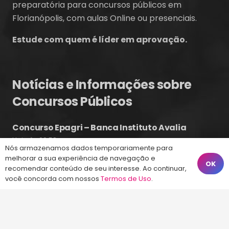
preparatória para concursos públicos em
Florianópolis, com aulas Online ou presenciais.
Estude com quem é líder em aprovação.
Notícias e Informações sobre
Concursos Públicos
Concurso Epagri – Banca Instituto Avalia
Hoje às 09:58
Nós armazenamos dados temporariamente para
Concurso CASAN – Contratando Banca
melhorar a sua experiência de navegação e
OK
recomendar conteúdo de seu interesse. Ao continuar,
4 ago às 14:51
você concorda com nossos
Termos de Uso
.
Concurso Guarda Municipal de Balneário
Camboriú 2026
4 ago às 10:17