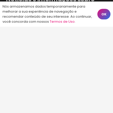
Concursos Públicos
Nós armazenamos dados temporariamente para
melhorar a sua experiência de navegação e
OK
recomendar conteúdo de seu interesse. Ao continuar,
Concurso Celesc 2026 – Edital Publicado
você concorda com nossos
Termos de Uso
.
Ontem às 20:17
Concurso CASAN 2026 – Cargos e vagas
previstas
Ontem às 19:25
Concurso InoversaSul – Edital publicado
Ontem às 17:57
Fale Conosco
(48) 99828-9929
Calçadão João Pinto, 212 – Centro