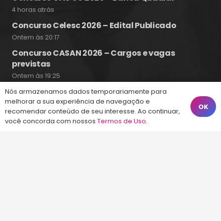
4 horas atrás
Concurso Celesc 2026 – Edital Publicado
Ontem às 20:17
Concurso CASAN 2026 – Cargos e vagas
previstas
Ontem às 19:25
Nós armazenamos dados temporariamente para
melhorar a sua experiência de navegação e
OK
recomendar conteúdo de seu interesse. Ao continuar,
Fale Conosco
você concorda com nossos
Termos de Uso
.
(48) 99828-9929
Calçadão João Pinto, 212 – Centro
Florianópolis – SC, 88010-420
atendimento@energiaconcursos.com.br