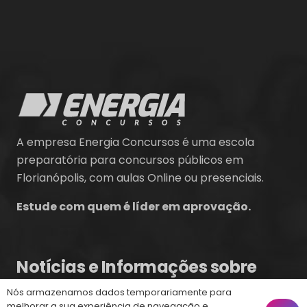
A empresa Energia Concursos é uma escola
preparatória para concursos públicos em
Florianópolis, com aulas Online ou presenciais.
Estude com quem é líder em aprovação.
Notícias e Informações sobre
Concursos Públicos
Nós armazenamos dados temporariamente para
melhorar a sua experiência de navegação e