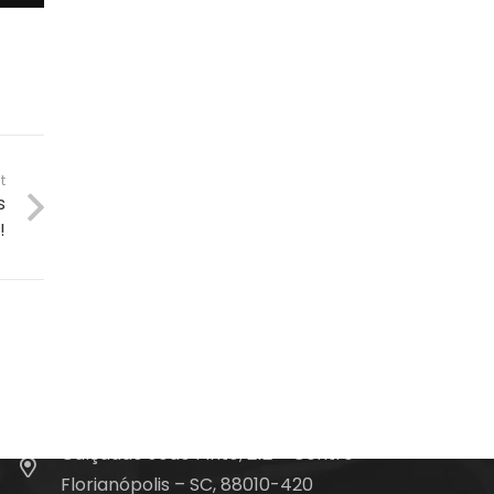
t
s
!
Fale Conosco
(48) 99828-9929
Calçadão João Pinto, 212 – Centro
Florianópolis – SC, 88010-420