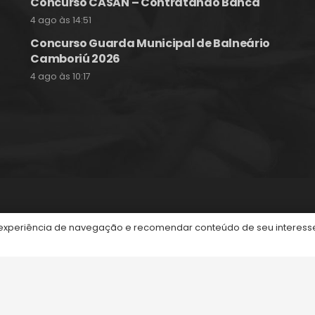
Concurso CASAN – Contratando Banca
4 ago às 14:51
Concurso Guarda Municipal de Balneário
Camboriú 2026
4 ago às 10:17
itos reservados.
periência de navegação e recomendar conteúdo de seu interesse