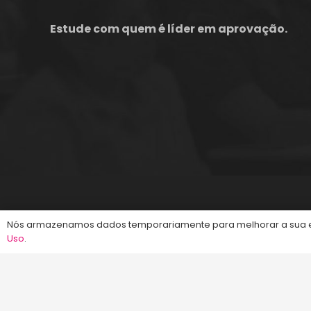
Estude com quem é líder em aprovação.
©2013-2024
Energia Concursos
. Todos os dire
Nós armazenamos dados temporariamente para melhorar a sua ex
Uso
.