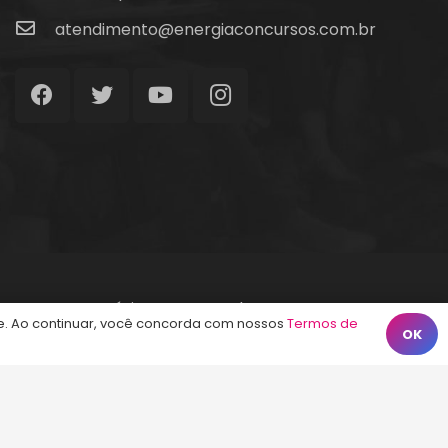
atendimento@energiaconcursos.com.br
Início
Termos de Uso
Contato
. Ao continuar, você concorda com nossos
Termos de
OK