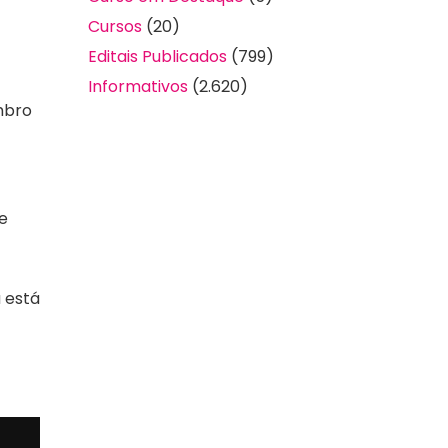
Cursos
(20)
Editais Publicados
(799)
Informativos
(2.620)
mbro
 e
a está