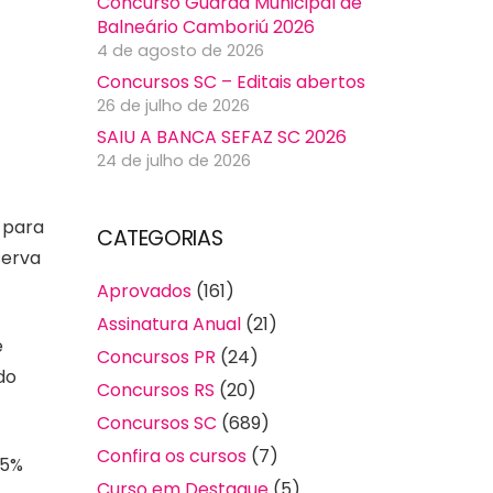
Concurso Guarda Municipal de
Balneário Camboriú 2026
4 de agosto de 2026
Concursos SC – Editais abertos
26 de julho de 2026
SAIU A BANCA SEFAZ SC 2026
24 de julho de 2026
, para
CATEGORIAS
serva
Aprovados
(161)
Assinatura Anual
(21)
e
Concursos PR
(24)
do
Concursos RS
(20)
Concursos SC
(689)
Confira os cursos
(7)
 5%
Curso em Destaque
(5)