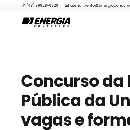
(48) 99828-9929
atendimento@energiaconcurs
Concurso da 
Pública da Un
vagas e form