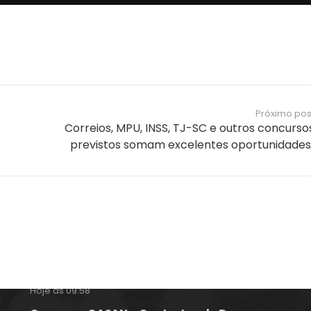
Próximo pos
Correios, MPU, INSS, TJ-SC e outros concurso
previstos somam excelentes oportunidades
Notícias e Informações sobre
Concursos Públicos
Concurso Epagri – Banca Instituto Avalia
Hoje às 09:58