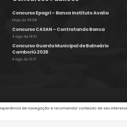
Concurso Epagri – Banca Instituto Avalia
Hoje às 09:58
Concurso CASAN – Contratando Banca
4 ago às 14:51
Concurso Guarda Municipal de Balneário
Camboriú 2026
4 ago às 10:17
itos reservados.
periência de navegação e recomendar conteúdo de seu interesse