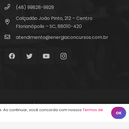
(48) 99828-9929
Calçadão João Pinto, 212 – Centro
Florianópolis – SC, 88010-420
atendimento@energiaconcursos.com.br
Início
Termos de Uso
Contato
. Ao continuar, você concorda com nossos
Termos de
OK