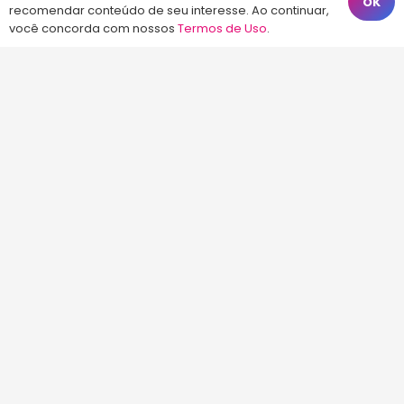
OK
recomendar conteúdo de seu interesse. Ao continuar,
Calçadão João Pinto, 212 – Centro
você concorda com nossos
Termos de Uso
.
Florianópolis – SC, 88010-420
atendimento@energiaconcursos.com.br
©2013-2024
Energia Concursos
. Todos os
direitos reservados.