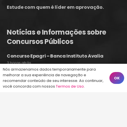
Estude com quem é líder em aprovação.
Notícias e Informações sobre
Concursos Públicos
Concurso Epagri – Banca Instituto Avalia
3 horas atrás
Nós armazenamos dados temporariamente para
Concurso CASAN – Contratando Banca
melhorar a sua experiência de navegação e
OK
4 ago às 14:51
recomendar conteúdo de seu interesse. Ao continuar,
você concorda com nossos
Termos de Uso
.
Concurso Guarda Municipal de Balneário
Camboriú 2026
4 ago às 10:17
Fale Conosco