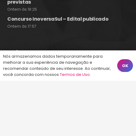
previstas
Ontem às 19:25
Concurso InoversaSul – Edital publicado
Ontem às 17:57
Fale Conosco
Nós armazenamos dados temporariamente para
melhorar a sua experiência de navegação e
OK
recomendar conteúdo de seu interesse. Ao continuar,
(48) 99828-9929
você concorda com nossos
Termos de Uso
.
Calçadão João Pinto, 212 – Centro
Florianópolis – SC, 88010-420
atendimento@energiaconcursos.com.br