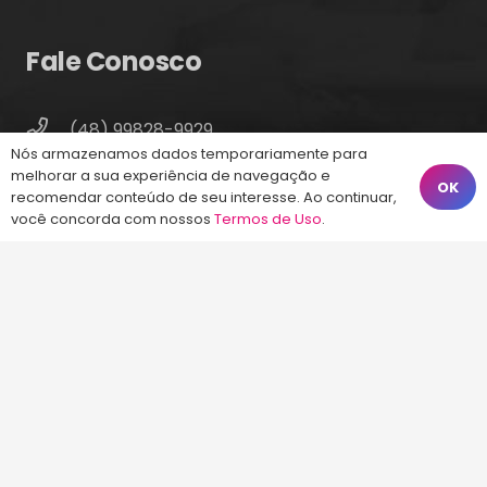
Fale Conosco
(48) 99828-9929
Nós armazenamos dados temporariamente para
Calçadão João Pinto, 212 – Centro
melhorar a sua experiência de navegação e
OK
Florianópolis – SC, 88010-420
recomendar conteúdo de seu interesse. Ao continuar,
você concorda com nossos
Termos de Uso
.
atendimento@energiaconcursos.com.br