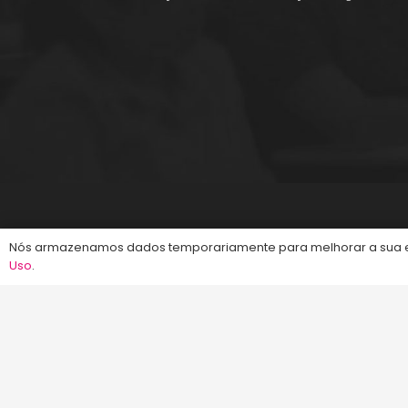
©2013-2024
Energia Concursos
. Todos os dire
Nós armazenamos dados temporariamente para melhorar a sua ex
Uso
.