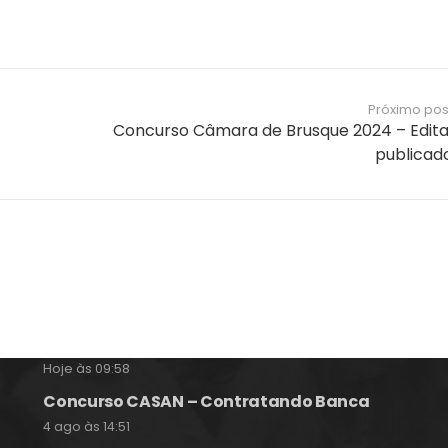
Próximo pos
Concurso Câmara de Brusque 2024 – Edita
publicad
Notícias e Informações sobre
Concursos Públicos
Concurso Epagri – Banca Instituto Avalia
Hoje às 09:58
Concurso CASAN – Contratando Banca
4 ago às 14:51