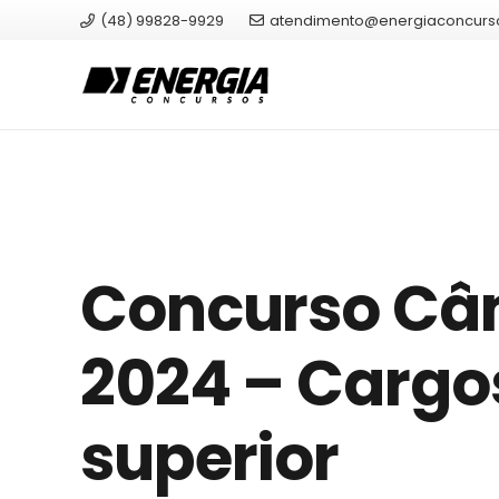
(48) 99828-9929
atendimento@energiaconcurs
Concurso Câ
2024 – Cargos
superior