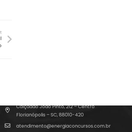
t
l
o
Fale Conosco
(48) 99828-9929
Calçadão João Pinto, 212 – Centro
Florianópolis – SC, 88010-420
atendimento@energiaconcursos.com.br