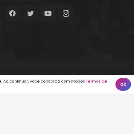
Início
Termos de Uso
Contato
. Ao continuar, você concorda com nossos
Termos de
OK