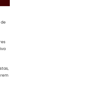
 de
res
tiva
stas,
serem