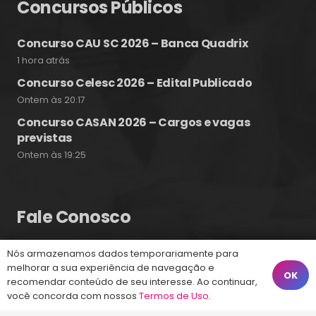
Concursos Públicos
Concurso CAU SC 2026 – Banca Quadrix
1 hora atrás
Concurso Celesc 2026 – Edital Publicado
Ontem às 20:17
Concurso CASAN 2026 – Cargos e vagas
previstas
Ontem às 19:25
Fale Conosco
Nós armazenamos dados temporariamente para
(48) 99828-9929
melhorar a sua experiência de navegação e
OK
recomendar conteúdo de seu interesse. Ao continuar,
Calçadão João Pinto, 212 – Centro
você concorda com nossos
Termos de Uso
.
Florianópolis – SC, 88010-420