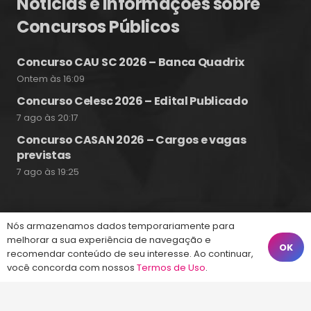
Notícias e Informações sobre
Concursos Públicos
Concurso CAU SC 2026 – Banca Quadrix
Ontem às 16:09
Concurso Celesc 2026 – Edital Publicado
7 ago às 20:17
Concurso CASAN 2026 – Cargos e vagas
previstas
7 ago às 19:25
Nós armazenamos dados temporariamente para
Fale Conosco
melhorar a sua experiência de navegação e
OK
recomendar conteúdo de seu interesse. Ao continuar,
você concorda com nossos
Termos de Uso
.
(48) 99828-9929
Calçadão João Pinto, 212 – Centro