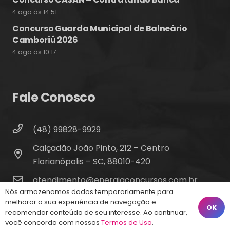
4 ago às 14:51
Concurso Guarda Municipal de Balneário
Camboriú 2026
4 ago às 10:17
Fale Conosco
(48) 99828-9929
Calçadão João Pinto, 212 – Centro
Florianópolis – SC, 88010-420
atendimento@energiaconcursos.com.br
Nós armazenamos dados temporariamente para
melhorar a sua experiência de navegação e
OK
recomendar conteúdo de seu interesse. Ao continuar,
você concorda com nossos
Termos de Uso
.