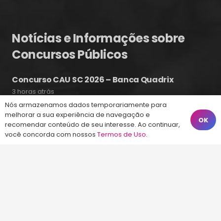
Notícias e Informações sobre
Concursos Públicos
Concurso CAU SC 2026 – Banca Quadrix
3 horas atrás
Nós armazenamos dados temporariamente para
Concurso Celesc 2026 – Edital Publicado
melhorar a sua experiência de navegação e
Ontem às 20:17
OK
recomendar conteúdo de seu interesse. Ao continuar,
Concurso CASAN 2026 – Cargos e vagas
você concorda com nossos
Termos de Uso
.
previstas
Ontem às 19:25
Fale Conosco