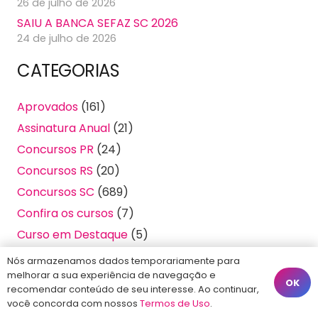
26 de julho de 2026
SAIU A BANCA SEFAZ SC 2026
24 de julho de 2026
CATEGORIAS
Aprovados
(161)
Assinatura Anual
(21)
Concursos PR
(24)
Concursos RS
(20)
Concursos SC
(689)
Confira os cursos
(7)
Curso em Destaque
(5)
Cursos
(20)
Nós armazenamos dados temporariamente para
melhorar a sua experiência de navegação e
Editais Publicados
(799)
OK
recomendar conteúdo de seu interesse. Ao continuar,
Informativos
(2.620)
você concorda com nossos
Termos de Uso
.