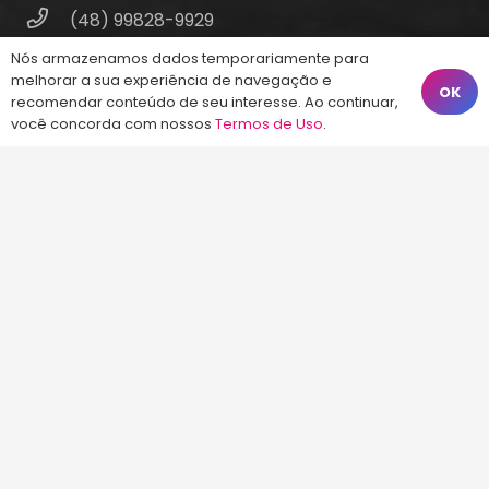
(48) 99828-9929
Calçadão João Pinto, 212 – Centro
Nós armazenamos dados temporariamente para
melhorar a sua experiência de navegação e
Florianópolis – SC, 88010-420
OK
recomendar conteúdo de seu interesse. Ao continuar,
você concorda com nossos
Termos de Uso
.
atendimento@energiaconcursos.com.br
©2013-2024
Energia Concursos
. Todos os
direitos reservados.